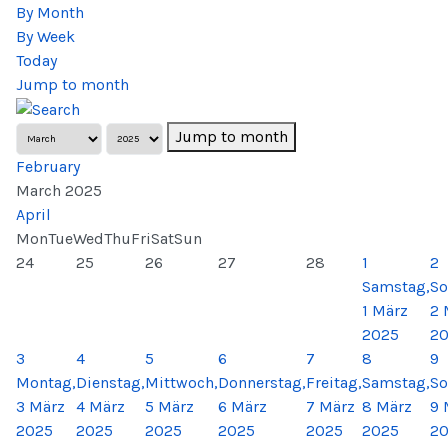
By Month
By Week
Today
Jump to month
Jump to month
February
March 2025
April
Mon
Tue
Wed
Thu
Fri
Sat
Sun
24
25
26
27
28
1
2
Samstag,
So
1 März
2 
2025
2
3
4
5
6
7
8
9
Montag,
Dienstag,
Mittwoch,
Donnerstag,
Freitag,
Samstag,
So
3 März
4 März
5 März
6 März
7 März
8 März
9 
2025
2025
2025
2025
2025
2025
2