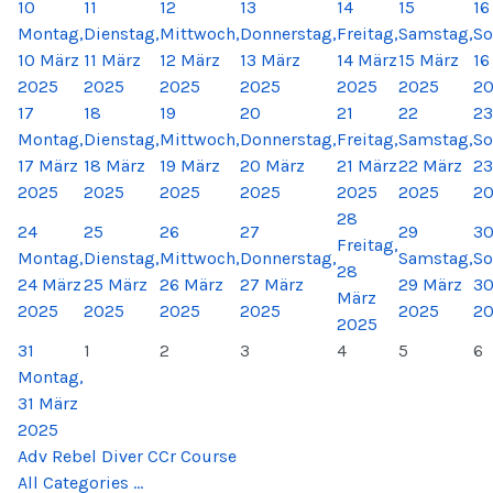
10
11
12
13
14
15
16
Montag,
Dienstag,
Mittwoch,
Donnerstag,
Freitag,
Samstag,
So
10 März
11 März
12 März
13 März
14 März
15 März
16
2025
2025
2025
2025
2025
2025
2
17
18
19
20
21
22
23
Montag,
Dienstag,
Mittwoch,
Donnerstag,
Freitag,
Samstag,
So
17 März
18 März
19 März
20 März
21 März
22 März
23
2025
2025
2025
2025
2025
2025
2
28
24
25
26
27
29
3
Freitag,
Montag,
Dienstag,
Mittwoch,
Donnerstag,
Samstag,
So
28
24 März
25 März
26 März
27 März
29 März
30
März
2025
2025
2025
2025
2025
2
2025
31
1
2
3
4
5
6
Montag,
31 März
2025
Adv Rebel Diver CCr Course
All Categories ...