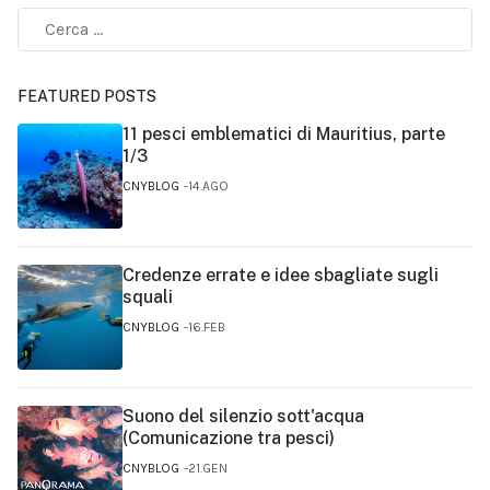
FEATURED POSTS
11 pesci emblematici di Mauritius, parte
1/3
CNYBLOG
14.AGO
Credenze errate e idee sbagliate sugli
squali
CNYBLOG
16.FEB
Suono del silenzio sott'acqua
(Comunicazione tra pesci)
CNYBLOG
21.GEN