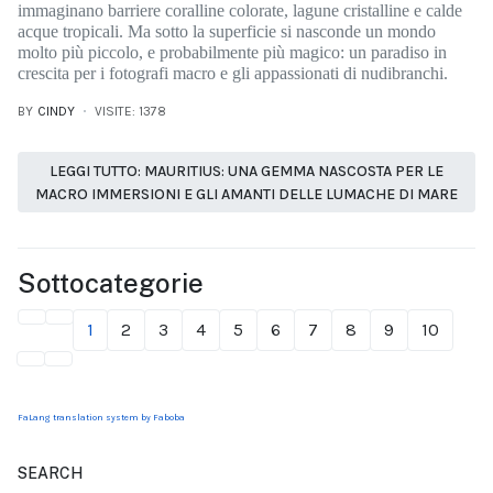
immaginano barriere coralline colorate, lagune cristalline e calde
acque tropicali. Ma sotto la superficie si nasconde un mondo
molto più piccolo, e probabilmente più magico: un paradiso in
crescita per i fotografi macro e gli appassionati di nudibranchi.
BY
CINDY
VISITE: 1378
LEGGI TUTTO: MAURITIUS: UNA GEMMA NASCOSTA PER LE
MACRO IMMERSIONI E GLI AMANTI DELLE LUMACHE DI MARE
Sottocategorie
1
2
3
4
5
6
7
8
9
10
FaLang translation system by Faboba
SEARCH