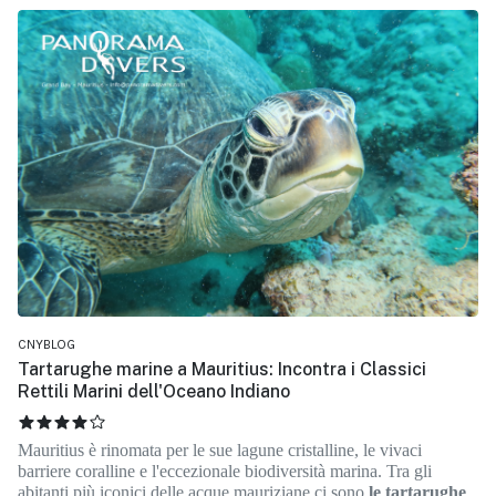
CNYBLOG
Tartarughe marine a Mauritius: Incontra i Classici
Rettili Marini dell'Oceano Indiano
VALUTAZIONE ATTUALE:
4
/
5
Mauritius è rinomata per le sue lagune cristalline, le vivaci
barriere coralline e l'eccezionale biodiversità marina. Tra gli
abitanti più iconici delle acque mauriziane ci sono
le tartarughe