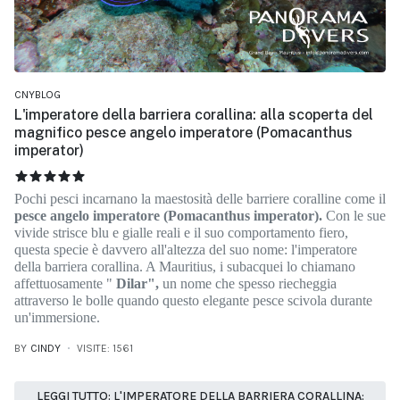
CNYBLOG
L'imperatore della barriera corallina: alla scoperta del
magnifico pesce angelo imperatore (Pomacanthus
imperator)
VALUTAZIONE ATTUALE:
5
/
5
Pochi pesci incarnano la maestosità delle barriere coralline come il
pesce angelo imperatore (Pomacanthus imperator).
Con le sue
vivide strisce blu e gialle reali e il suo comportamento fiero,
questa specie è davvero all'altezza del suo nome: l'imperatore
della barriera corallina. A Mauritius, i subacquei lo chiamano
affettuosamente "
Dilar",
un nome che spesso riecheggia
attraverso le bolle quando questo elegante pesce scivola durante
un'immersione.
BY
CINDY
VISITE: 1561
LEGGI TUTTO: L'IMPERATORE DELLA BARRIERA CORALLINA: