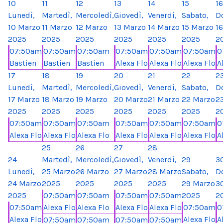
10
11
12
13
14
15
16
Lunedì,
Martedì,
Mercoledì,
Giovedì,
Venerdì,
Sabato,
D
10 Marzo
11 Marzo
12 Marzo
13 Marzo
14 Marzo
15 Marzo
1
2025
2025
2025
2025
2025
2025
2
07:50am
07:50am
07:50am
07:50am
07:50am
07:50am
0
Bastien
Bastien
Bastien
Alexa Flo
Alexa Flo
Alexa Flo
A
17
18
19
20
21
22
2
Lunedì,
Martedì,
Mercoledì,
Giovedì,
Venerdì,
Sabato,
D
17 Marzo
18 Marzo
19 Marzo
20 Marzo
21 Marzo
22 Marzo
2
2025
2025
2025
2025
2025
2025
2
07:50am
07:50am
07:50am
07:50am
07:50am
07:50am
0
Alexa Flo
Alexa Flo
Alexa Flo
Alexa Flo
Alexa Flo
Alexa Flo
A
25
26
27
28
24
Martedì,
Mercoledì,
Giovedì,
Venerdì,
29
3
Lunedì,
25 Marzo
26 Marzo
27 Marzo
28 Marzo
Sabato,
D
24 Marzo
2025
2025
2025
2025
29 Marzo
3
2025
07:50am
07:50am
07:50am
07:50am
2025
2
07:50am
Alexa Flo
Alexa Flo
Alexa Flo
Alexa Flo
07:50am
0
Alexa Flo
Alexa Flo
A
07:50am
07:50am
07:50am
07:50am