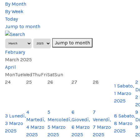
By Month
By Week
Today
Jump to month
Jump to month
February
March 2025
April
Mon
Tue
Wed
Thu
Fri
Sat
Sun
24
25
26
27
28
2
1
Sabato,
D
1 Marzo
2
2025
2
4
5
6
7
9
3
Lunedì,
8
Sabato,
Martedì,
Mercoledì,
Giovedì,
Venerdì,
D
3 Marzo
8 Marzo
4 Marzo
5 Marzo
6 Marzo
7 Marzo
9
2025
2025
2025
2025
2025
2025
2