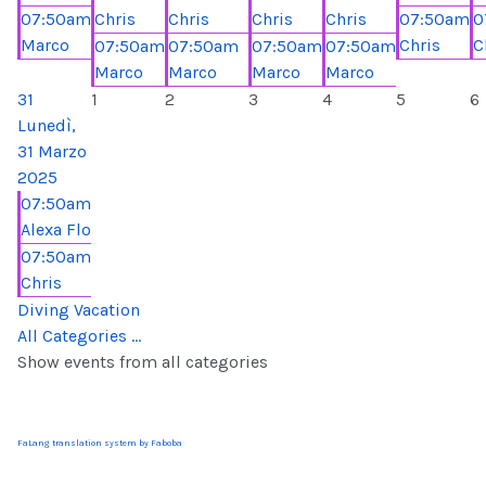
07:50am
Chris
Chris
Chris
Chris
07:50am
0
Marco
Chris
C
07:50am
07:50am
07:50am
07:50am
Marco
Marco
Marco
Marco
31
1
2
3
4
5
6
Lunedì,
31 Marzo
2025
07:50am
Alexa Flo
07:50am
Chris
Diving Vacation
All Categories ...
Show events from all categories
FaLang translation system by Faboba